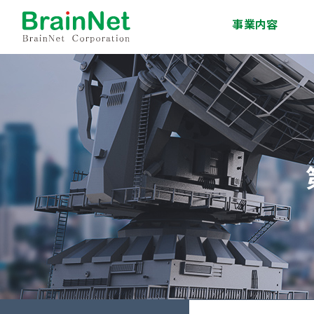
事業内容
システム開発事業
インフラサービス事
移動体通信事業
エンジニア派遣・人
技術研修事業
ソリューション事業
業
材紹介事業