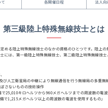
いて
各開催日程
法人向
第三級陸上特殊無線技士とは
で定める陸上特殊無線技士のなかの資格のひとつです。陸上の
技士には、第一級陸上特殊無線技士、第二級陸上特殊無線技士
は、
ー及び人工衛星局の中継により無線通信を行う無線局の多重無線
及ぼさないものの技術操作
備で25,010キロヘルツから960メガヘルツまでの周波数の電
設備で1,215メガヘルツ以上の周波数の電波を使用するもの」