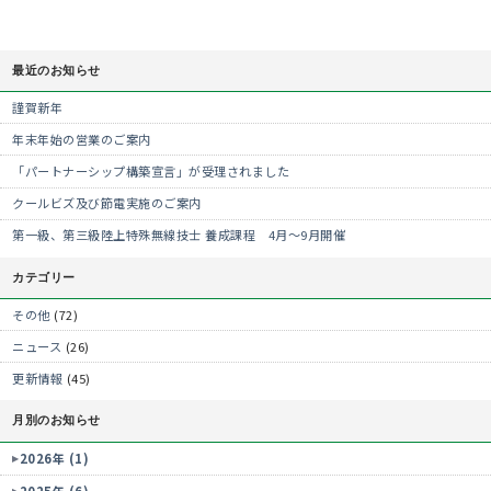
最近のお知らせ
謹賀新年
年末年始の営業のご案内
「パートナーシップ構築宣言」が受理されました
クールビズ及び節電実施のご案内
第一級、第三級陸上特殊無線技士 養成課程 4月～9月開催
カテゴリー
その他
(72)
ニュース
(26)
更新情報
(45)
月別のお知らせ
2026年 (1)
2025年 (6)