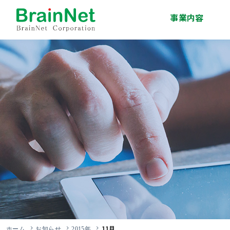
事業内容
システム開発事業
インフラサービス事
移動体通信事業
エンジニア派遣・人
技術研修事業
ソリューション事業
業
材紹介事業
11月
ホーム
お知らせ
2015年