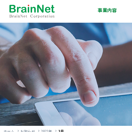
事業内容
システム開発事業
インフラサービス事
移動体通信事業
エンジニア派遣・人
技術研修事業
ソリューション事業
業
材紹介事業
3月
ホーム
お知らせ
2022年