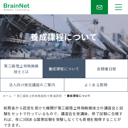
養成課程について
第三級陸上特殊無線
養成課程について
各開催日程
技士とは
法人向け受託講座のご案内
よくある質問
養成課程について
ホーム
第三級陸上特殊無線技士養成課程
総務省から認定を受けた機関が第三級陸上特殊無線技士の講習会と試
験をセットで行っているもので、講習会を受講後、修了試験に合格す
れば、年に3回ある国家試験を受験しなくても資格を取得することが
できます。