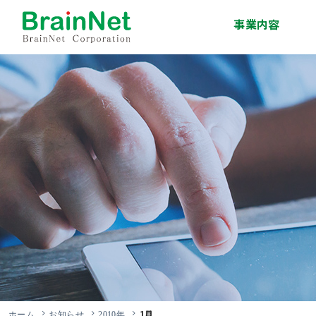
事業内容
システム開発事業
インフラサービス事
移動体通信事業
エンジニア派遣・人
技術研修事業
ソリューション事業
業
材紹介事業
1月
ホーム
お知らせ
2010年