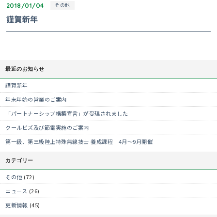
2018/01/04
その他
謹賀新年
最近のお知らせ
謹賀新年
年末年始の営業のご案内
「パートナーシップ構築宣言」が受理されました
クールビズ及び節電実施のご案内
第一級、第三級陸上特殊無線技士 養成課程 4月～9月開催
カテゴリー
その他
(72)
ニュース
(26)
更新情報
(45)