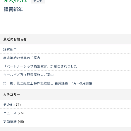
2023/01/04
その他
謹賀新年
最近のお知らせ
謹賀新年
年末年始の営業のご案内
「パートナーシップ構築宣言」が受理されました
クールビズ及び節電実施のご案内
第一級、第三級陸上特殊無線技士 養成課程 4月～9月開催
カテゴリー
その他
(72)
ニュース
(26)
更新情報
(45)