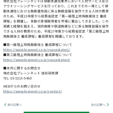
株式会社ブレーンネットは移動体通信業界において人材サービス及び
アウトソーシングサービスを行っており、これまでその一環として移
動体通信における無線基地局に係る無線設備を操作できる人材の教育
のため、平成23年度から総務省認定「第一級陸上特殊無線技士 養成
課程」を開催し、多数の資格取得者を市場に輩出してきました。この
実績と経験を踏まえ、消防無線や鉄道無線などに係る無線設備を操作
できる人材の教育のため、平成27年度から総務省認定「第三級陸上特
殊無線技士 養成課程」養成課程を開講しております。
■第一級陸上特殊無線技士 養成課程について
https://www.brainnet.co.jp/youseikatei1/
■第三級陸上特殊無線技士 養成課程について
https://www.brainnet.co.jp/youseikatei3/
■本件に関するお問合せ
株式会社ブレーンネット 技術研修課
TEL: 03-5215-5460
WEBからのお問い合わせ
https://www.brainnet.co.jp/contact/
前の記事へ
次の記事へ