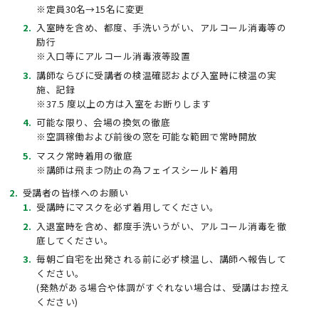
※定員30名→15名に変更
入室時を含め、都度、手洗いうがい、アルコール消毒等の
励行
※入口等にアルコール消毒液等設置
講師ならびに受講者の検温確認および入室時に検温の実
施、記録
※37.5 度以上の方は入室をお断りします
可能な限り、会場の換気の徹底
※空調稼働および前後の窓を可能な範囲で常時開放
マスク常時着用の徹底
※講師は飛まつ防止の為フェイスシールド着用
受講者の皆様へのお願い
受講時にマスクを必ず着用してください。
入退室時を含め、都度手洗いうがい、アルコール消毒を徹
底してください。
毎朝ご自宅を出発される前に必ず検温し、講師へ報告して
ください。
(発熱がある場合や体調がすぐれない場合は、受講はお控え
ください)