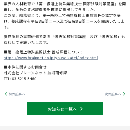
業界の人材教育で「第一級陸上特殊無線技士 国家試験対策講座」を開
催し、多数の資格取得者を市場に輩出してきました。
この度、総務省より、第一級陸上特殊無線技士養成課程の認定を受
け、養成課程を平日8日間コース及び日曜8日間コースを開講いたしま
す。
養成課程の事前研修である「選抜試験対策講座」及び「選抜試験」も
あわせて実施いたします。
■第一級陸上特殊無線技士 養成課程について
https://www.brainnet.co.jp/youseikatei/index.html
■本件に関するお問合せ
株式会社ブレーンネット 技術研修課
TEL: 03-5215-5460
前の記事へ
次の記事へ
お知らせ一覧へ