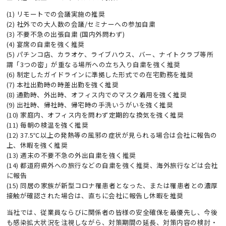
(1) リモートでの会議実施の推奨
(2) 社外での大人数の会議/セミナーへの参加自粛
(3) 不要不急の出張自粛 (国内外問わず)
(4) 宴席の自粛を強く推奨
(5) パチンコ店、カラオケ、ライブハウス、バー、ナイトクラブ等所
謂「3つの密」が重なる場所への立ち入り自粛を強く推奨
(6) 制定したガイドラインに準拠した形式での在宅勤務を推奨
(7) 本社出勤時の時差出勤を強く推奨
(8) 通勤時、外出時、オフィス内でのマスク着用を強く推奨
(9) 出社時、帰社時、帰宅時の手洗いうがいを強く推奨
(10) 家庭内、オフィス内を問わず定期的な換気を強く推奨
(11) 毎朝の検温を強く推奨
(12) 37.5℃以上の発熱等の風邪の症状が見られる場合は会社に報告の
上、休暇を強く推奨
(13) 週末の不要不急の外出自粛を強く推奨
(14) 都道府県外への旅行などの自粛を強く推奨、海外旅行などは会社
に報告
(15) 同居の家族が新型コロナ罹患者となった、または罹患者との濃厚
接触が確認された場合は、直ちに会社に報告し休暇を推奨
当社では、従業員ならびに関係者の皆様の安全確保を最優先し、今後
も感染拡大状況を注視しながら、対策期間の延長、対策内容の検討・