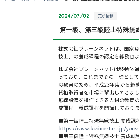
2024/07/02
更新情報
第一級、第三級陸上特殊無線
株式会社ブレーンネットは、国家
技士」の養成課程の認定を総務省より
株式会社ブレーンネットは移動体
っており、これまでその一環とし
の教育のため、平成23年度から総
資格取得者を市場に輩出してきま
無線設備を操作できる人材の教育の
成課程」養成課程を開講しており
■第一級陸上特殊無線技士 養成課
https://www.brainnet.co.jp/youse
■第三級陸上特殊無線技士 養成課