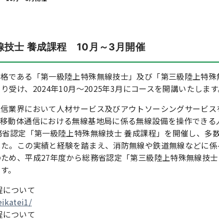
技士 養成課程 10月～3月開催
資格である「第一級陸上特殊無線技士」及び「第三級陸上特殊
受け、2024年10月～2025年3月にコースを開講いたします
通信業界において人材サービス及びアウトソーシングサービス
て移動体通信における無線基地局に係る無線設備を操作できる
務省認定「第一級陸上特殊無線技士 養成課程」を開催し、多
した。この実績と経験を踏まえ、消防無線や鉄道無線などに係
ため、平成27年度から総務省認定「第三級陸上特殊無線技士
ます。
程について
ikatei1/
程について