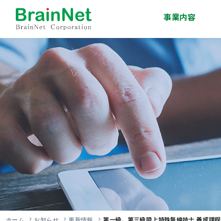
事業内容
システム開発事業
インフラサービス事
移動体通信事業
エンジニア派遣・人
技術研修事業
ソリューション事業
業
材紹介事業
第一級、第三級陸上特殊無線技士 養成課程
ホーム
お知らせ
更新情報