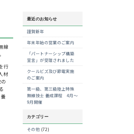
最近のお知らせ
謹賀新年
年末年始の営業のご案内
無線
。
「パートナーシップ構築
宣言」が受理されました
を行
クールビズ及び節電実施
人材
のご案内
数の
る
第一級、第三級陸上特殊
無線技士 養成課程 4月～
 養
9月開催
カテゴリー
その他
(72)