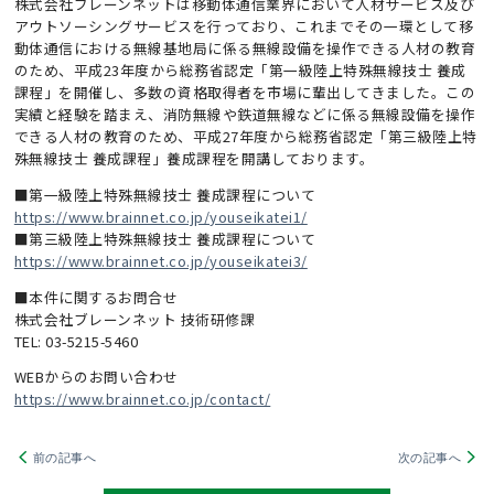
株式会社ブレーンネットは移動体通信業界において人材サービス及び
アウトソーシングサービスを行っており、これまでその一環として移
動体通信における無線基地局に係る無線設備を操作できる人材の教育
のため、平成23年度から総務省認定「第一級陸上特殊無線技士 養成
課程」を開催し、多数の資格取得者を市場に輩出してきました。この
実績と経験を踏まえ、消防無線や鉄道無線などに係る無線設備を操作
できる人材の教育のため、平成27年度から総務省認定「第三級陸上特
殊無線技士 養成課程」養成課程を開講しております。
■第一級陸上特殊無線技士 養成課程について
https://www.brainnet.co.jp/youseikatei1/
■第三級陸上特殊無線技士 養成課程について
https://www.brainnet.co.jp/youseikatei3/
■本件に関するお問合せ
株式会社ブレーンネット 技術研修課
TEL: 03-5215-5460
WEBからのお問い合わせ
https://www.brainnet.co.jp/contact/
前の記事へ
次の記事へ