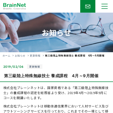
お知らせ
第三級陸上特殊無線技士 養成課程 4月～9月開催
ホーム
お知らせ
更新情報
2019/02/06
更新情報
第三級陸上特殊無線技士 養成課程 4月～9月開催
株式会社ブレーンネットは、国家資格である「第三級陸上特殊無線技
士」の養成課程の認定を総務省より受け、2019年4月～2019年9月に
コースを開講いたします。
株式会社ブレーンネットは移動体通信業界において人材サービス及び
アウトソーシングサービスを行っており、これまでその一環として移