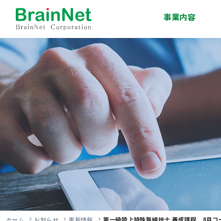
事業内容
システム開発事業
インフラサービス事
移動体通信事業
エンジニア派遣・人
技術研修事業
ソリューション事業
業
材紹介事業
第一級陸上特殊無線技士 養成課程 8月コ
ホーム
お知らせ
更新情報