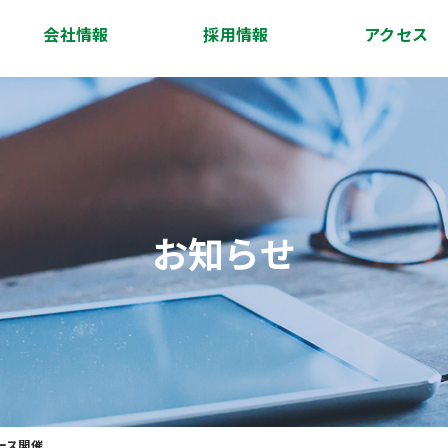
会社情報
採用情報
アクセス
会社概要
代表挨拶
経営理念
沿革
スタッフ紹介
アクセス
お知らせ
ース開催