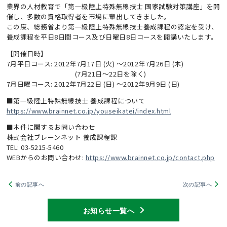
業界の人材教育で「第一級陸上特殊無線技士 国家試験対策講座」を開
催し、多数の資格取得者を市場に輩出してきました。
この度、総務省より第一級陸上特殊無線技士養成課程の認定を受け、
養成課程を平日8日間コース及び日曜日8日コースを開講いたします。
【開催日時】
7月平日コース: 2012年7月17日 (火) ～2012年7月26日 (木)
(7月21日～22日を除く)
7月日曜コース: 2012年7月22日 (日) ～2012年9月9日 (日)
■第一級陸上特殊無線技士 養成課程について
https://www.brainnet.co.jp/youseikatei/index.html
■本件に関するお問い合わせ
株式会社ブレーンネット 養成課程課
TEL: 03-5215-5460
WEBからのお問い合わせ:
https://www.brainnet.co.jp/contact.php
前の記事へ
次の記事へ
お知らせ一覧へ