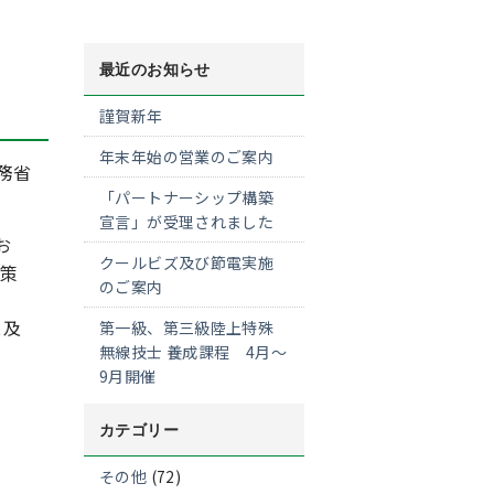
最近のお知らせ
謹賀新年
年末年始の営業のご案内
務省
「パートナーシップ構築
宣言」が受理されました
お
クールビズ及び節電実施
策
のご案内
ス及
第一級、第三級陸上特殊
無線技士 養成課程 4月～
9月開催
カテゴリー
その他
(72)