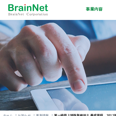
事業内容
システム開発事業
インフラサービス事
移動体通信事業
エンジニア派遣・人
技術研修事業
ソリューション事業
業
材紹介事業
第一級陸上特殊無線技士 養成課程 2012
ホーム
お知らせ
更新情報