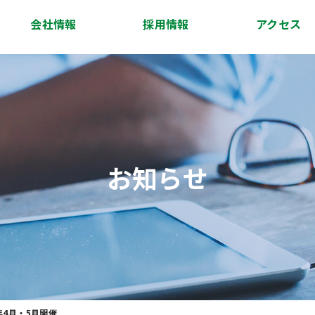
会社情報
採用情報
アクセス
会社概要
代表挨拶
経営理念
沿革
スタッフ紹介
アクセス
お知らせ
年4月・5月開催