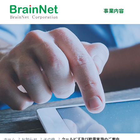
事業内容
システム開発事業
インフラサービス事
移動体通信事業
エンジニア派遣・人
技術研修事業
ソリューション事業
業
材紹介事業
クールビズ及び節電実施のご案内
ホーム
お知らせ
その他