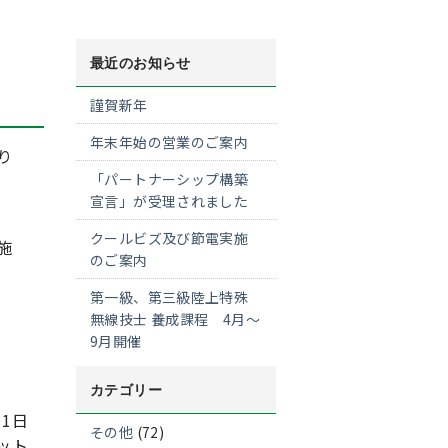
最近のお知らせ
謹賀新年
年末年始の営業のご案内
り
「パートナーシップ構築
宣言」が受理されました
クールビズ及び節電実施
施
のご案内
第一級、第三級陸上特殊
無線技士 養成課程 4月～
9月開催
カテゴリー
月1日
その他
(72)
ット