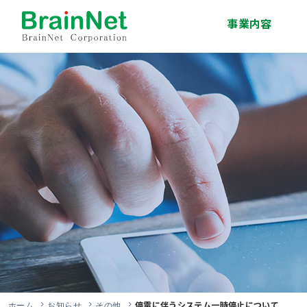
事業内容
システム開発事業
インフラサービス事
移動体通信事業
エンジニア派遣・人
技術研修事業
ソリューション事業
業
材紹介事業
停電に伴うシステム一時停止について
ホーム
お知らせ
その他