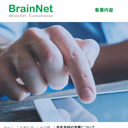
事業内容
システム開発事業
インフラサービス事
移動体通信事業
エンジニア派遣・人
技術研修事業
ソリューション事業
業
材紹介事業
年末年始の営業について
ホーム
お知らせ
その他