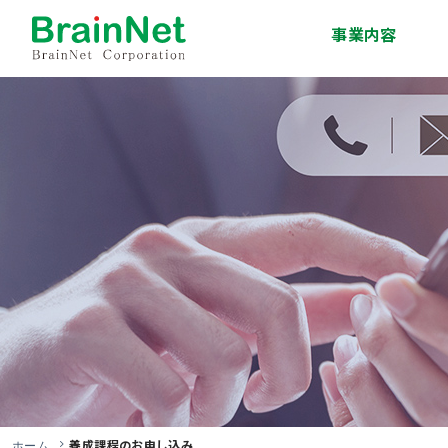
事業内容
システム開発事業
インフラサービス事
移動体通信事業
エンジニア派遣・人
技術研修事業
ソリューション事業
業
材紹介事業
養成課程のお申し込み
ホーム